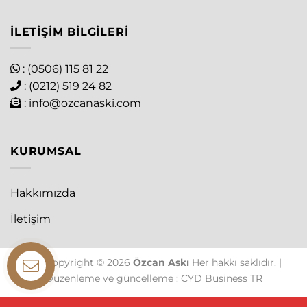
İLETIŞIM BILGILERI
: (0506) 115 81 22
: (0212) 519 24 82
:
info@ozcanaski.com
KURUMSAL
Hakkımızda
İletişim
The Copyright © 2026
Özcan Askı
Her hakkı saklıdır. |
Düzenleme ve güncelleme : CYD Business TR