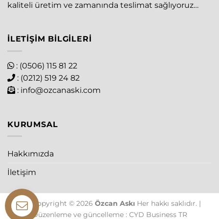
kaliteli üretim ve zamanında teslimat sağlıyoruz…
İLETIŞIM BILGILERI
: (0506) 115 81 22
: (0212) 519 24 82
:
info@ozcanaski.com
KURUMSAL
Hakkımızda
İletişim
The Copyright © 2026
Özcan Askı
Her hakkı saklıdır. |
Düzenleme ve güncelleme : CYD Business TR