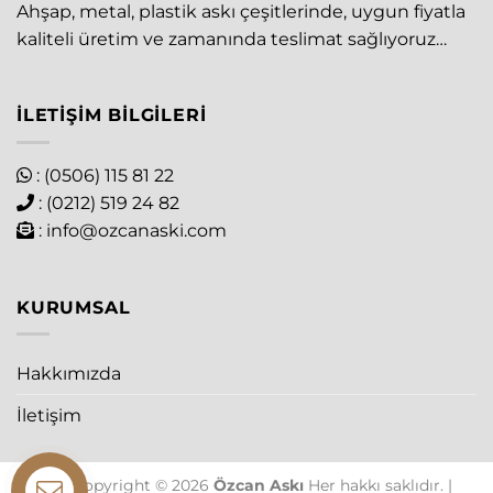
Ahşap, metal, plastik askı çeşitlerinde, uygun fiyatla
kaliteli üretim ve zamanında teslimat sağlıyoruz…
İLETIŞIM BILGILERI
: (0506) 115 81 22
: (0212) 519 24 82
:
info@ozcanaski.com
KURUMSAL
Hakkımızda
İletişim
The Copyright © 2026
Özcan Askı
Her hakkı saklıdır. |