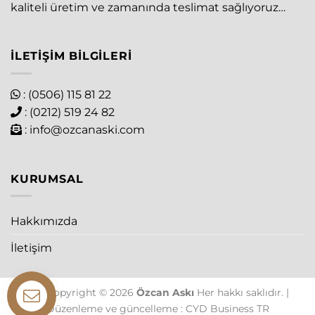
kaliteli üretim ve zamanında teslimat sağlıyoruz…
İLETIŞIM BILGILERI
: (0506) 115 81 22
: (0212) 519 24 82
:
info@ozcanaski.com
KURUMSAL
Hakkımızda
İletişim
The Copyright © 2026
Özcan Askı
Her hakkı saklıdır. |
Düzenleme ve güncelleme : CYD Business TR