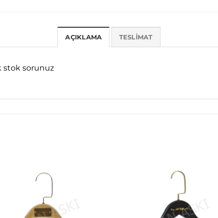
AÇIKLAMA
TESLIMAT
k stok sorunuz