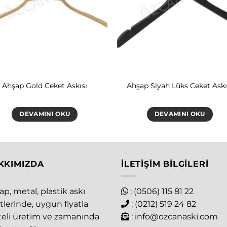
Ahşap Gold Ceket Askısı
Ahşap Siyah Lüks Ceket Askı
DEVAMINI OKU
DEVAMINI OKU
KKIMIZDA
İLETIŞIM BILGILERI
p, metal, plastik askı
: (0506) 115 81 22
tlerinde, uygun fiyatla
: (0212) 519 24 82
iteli üretim ve zamanında
:
info@ozcanaski.com