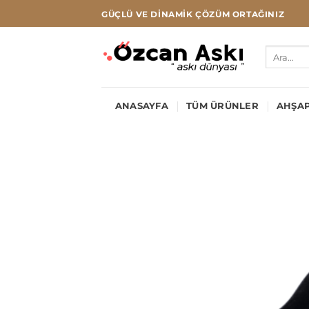
İçeriğe
GÜÇLÜ VE DINAMIK ÇÖZÜM ORTAĞINIZ
atla
Ara:
ANASAYFA
TÜM ÜRÜNLER
AHŞAP