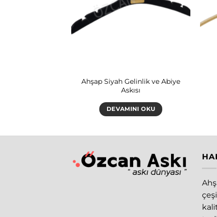
linlik ve Abiye
Ahşap Siyah Gelinlik ve Abiye
kısı
Askısı
INI OKU
DEVAMINI OKU
HA
Ahşa
çeşi
kal