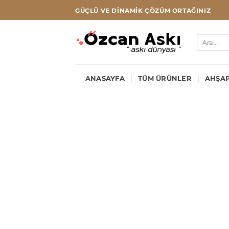
İçeriğe
GÜÇLÜ VE DINAMIK ÇÖZÜM ORTAĞINIZ
atla
Ara:
ANASAYFA
TÜM ÜRÜNLER
AHŞAP