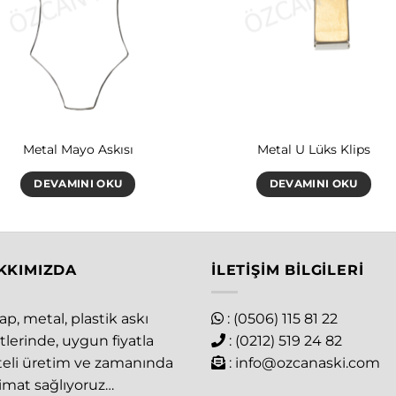
Metal Mayo Askısı
Metal U Lüks Klips
DEVAMINI OKU
DEVAMINI OKU
KKIMIZDA
İLETIŞIM BILGILERI
p, metal, plastik askı
: (0506) 115 81 22
tlerinde, uygun fiyatla
: (0212) 519 24 82
iteli üretim ve zamanında
:
info@ozcanaski.com
limat sağlıyoruz…