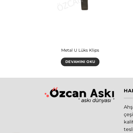
Gold Askı
Metal U Lüks Klips
INI OKU
DEVAMINI OKU
HA
Ahşa
çeşi
kal
tes