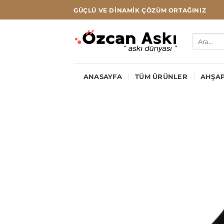
İçeriğe
GÜÇLÜ VE DINAMIK ÇÖZÜM ORTAĞINIZ
atla
Ara:
ANASAYFA
TÜM ÜRÜNLER
AHŞAP