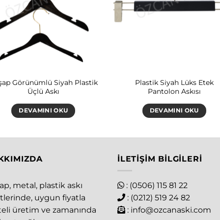
şap Görünümlü Siyah Plastik
Plastik Siyah Lüks Etek
Üçlü Askı
Pantolon Askısı
DEVAMINI OKU
DEVAMINI OKU
KKIMIZDA
İLETIŞIM BILGILERI
p, metal, plastik askı
: (0506) 115 81 22
tlerinde, uygun fiyatla
: (0212) 519 24 82
iteli üretim ve zamanında
:
info@ozcanaski.com