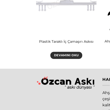
ümlü Kırmızı
Ah
Plastik Taraklı İç Çamaşırı Askısı
ik Askı
INI OKU
DEVAMINI OKU
HA
Ahşa
çeşi
kal