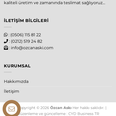
kaliteli üretim ve zamanında teslimat sağlıyoruz…
İLETIŞIM BILGILERI
: (0506) 115 81 22
: (0212) 519 24 82
:
info@ozcanaski.com
KURUMSAL
Hakkımızda
İletişim
The Copyright © 2026
Özcan Askı
Her hakkı saklıdır. |
Düzenleme ve güncelleme : CYD Business TR